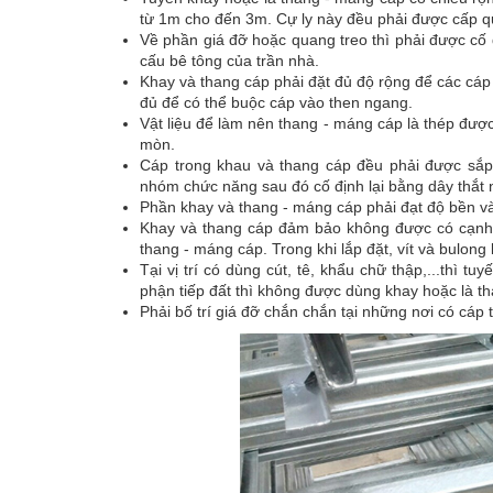
từ 1m cho đến 3m. Cự ly này đều phải được cấp qu
Về phần giá đỡ hoặc quang treo thì phải được cố đ
cấu bê tông của trần nhà.
Khay và thang cáp phải đặt đủ độ rộng để các cáp 
đủ để có thể buộc cáp vào then ngang.
Vật liệu để làm nên thang - máng cáp là thép đượ
mòn.
Cáp trong khau và thang cáp đều phải được sắp
nhóm chức năng sau đó cố định lại bằng dây thắt 
Phần khay và thang - máng cáp phải đạt độ bền v
Khay và thang cáp đảm bảo không được có cạnh 
thang - máng cáp. Trong khi lắp đặt, vít và bulo
Tại vị trí có dùng cút, tê, khẩu chữ thập,...thì 
phận tiếp đất thì không được dùng khay hoặc là t
Phải bố trí giá đỡ chắn chắn tại những nơi có cáp 