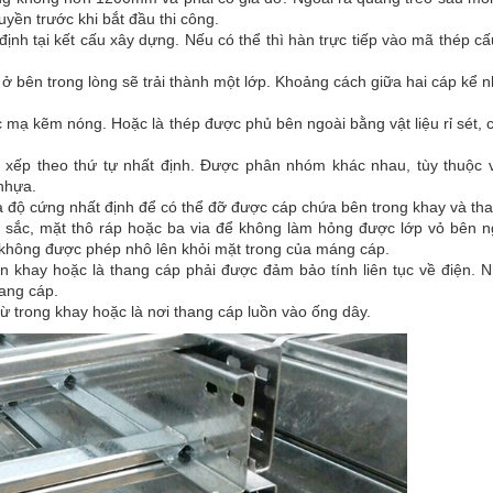
yền trước khi bắt đầu thi công.
ịnh tại kết cấu xây dựng. Nếu có thể thì hàn trực tiếp vào mã thép cấ
ở bên trong lòng sẽ trải thành một lớp. Khoảng cách giữa hai cáp kể 
c mạ kẽm nóng. Hoặc là thép được phủ bên ngoài bằng vật liệu rỉ sét,
 xếp theo thứ tự nhất định. Được phân nhóm khác nhau, tùy thuộc 
nhựa.
à độ cứng nhất định để có thể đỡ được cáp chứa bên trong khay và th
sắc, mặt thô ráp hoặc ba via để không làm hỏng được lớp vỏ bên n
ng không được phép nhô lên khỏi mặt trong của máng cáp.
tuyến khay hoặc là thang cáp phải được đảm bảo tính liên tục về điện.
hang cáp.
từ trong khay hoặc là nơi thang cáp luồn vào ống dây.