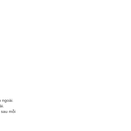
n ngoài.
ài.
t sau mỗi