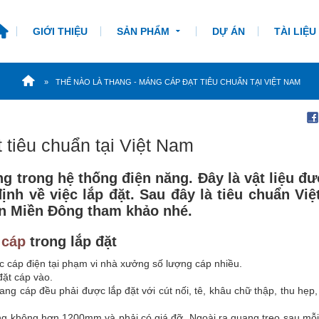
GIỚI THIỆU
SẢN PHẨM
DỰ ÁN
TÀI LIỆU
THẾ NÀO LÀ THANG - MÁNG CÁP ĐẠT TIÊU CHUẨN TẠI VIỆT NAM
 tiêu chuẩn tại Việt Nam
ng trong hệ thống điện năng. Đây là vật liệu đ
ịnh về việc lắp đặt. Sau đây là tiêu chuẩn Vi
iện Miền Đông tham khảo nhé.
 cáp
trong lắp đặt
 cáp điện tại phạm vi nhà xưởng số lượng cáp nhiều.
đặt cáp vào.
ang cáp đều phải được lắp đặt với cút nối, tê, khâu chữ thập, thu hẹp
ng không hơn 1200mm và phải có giá đỡ. Ngoài ra quang treo sau mỗi 