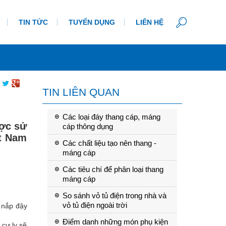
TIN TỨC
TUYỂN DỤNG
LIÊN HỆ
TIN LIÊN QUAN
Các loại đáy thang cáp, máng
ược sử
cáp thông dụng
ệt Nam
Các chất liệu tạo nên thang -
máng cáp
Các tiêu chí để phân loại thang
máng cáp
So sánh vỏ tủ điện trong nhà và
vỏ tủ điện ngoài trời
, nắp đậy
Điểm danh những món phụ kiện
cự ly sẽ