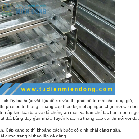
ch lũy bụi hoặc vật liệu dễ rơi vào thì phải bố trí mái che, quạt gió,....
thì phải bố trí thang - máng cáp theo biện pháp ngăn chặn nước từ bê
rí nắp kim loại bảo vệ để chống ăn mòn và hạn chế tác hại từ bên ngo
ặt đất bằng dây gần nhất. Tuyến khay và thang cáp dài thì nối với đấ
n. Cáp càng to thì khoảng cách buộc cố định phải càng ngắn.
ải được trang bị tháo lắp dễ dàng.